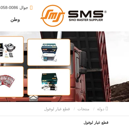
جوال
: 0086-15610164058
وطن
دولة
منتجات
قطع غيار لوفول
قطع غيار لوفول