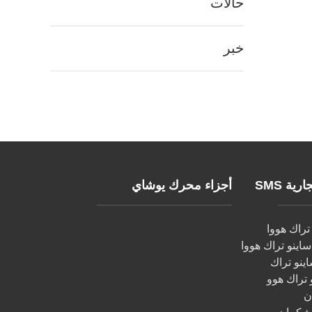
حالات
خبر
ية SMS
أجزاء محرك يوشاي
راك هووا
اينو تراك هووا
اينو تراك
تراك هوو
ن