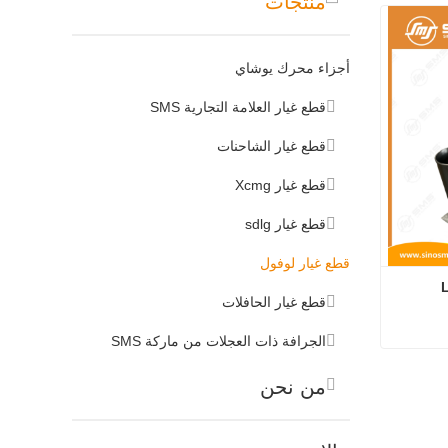
منتجات
أجزاء محرك يوشاي
قطع غيار العلامة التجارية SMS
قطع غيار الشاحنات
قطع غيار Xcmg
قطع غيار sdlg
قطع غيار لوفول
T85208004 أربعة قطع غيار Lovol 
قطع غيار الحافلات
الجرافة ذات العجلات من ماركة SMS
T85208004 أربعة قطع غيار Lovol الداعمة
من نحن