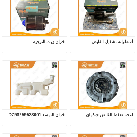
أسطوانة تشغيل القابض
خزان زيت التوجيه
لوحة ضغط القابض شكمان
خزان التوسع DZ96259533001