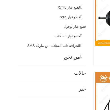
قطع غيار Xcmg
قطع غيار sdlg
قطع غيار لوفول
قطع غيار الحافلات
الجرافة ذات العجلات من ماركة SMS
من نحن
غرفة الفرامل الخلفية HOWO WG9100360303
حالات
خبر