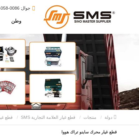
جوال
: 0086-15610164058
وطن
دولة
منتجات
قطع غيار العلامة التجارية SMS
قطع غيار محرك ساينو تراك هووا
قطع غيار محرك ساينو تراك هووا