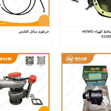
مجموعة ضاغط الهواء HOWO 
خرطوم سائل القابض
6126
مجموعة ضاغط الهواء HOWO 612600130177
خرطوم سائل 
 الآن
اتصل الآن