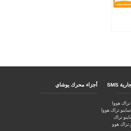
H
ية SMS
أجزاء محرك يوشاي
راك هووا
اينو تراك هووا
اينو تراك
تراك هوو