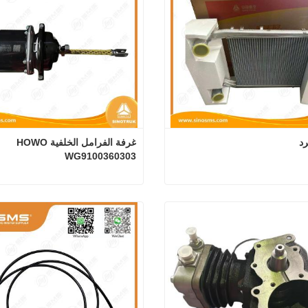
رد
غرفة الفرامل الخلفية HOWO 
WG9100360303
تجميع المبرد
 الآن
اتصل الآن