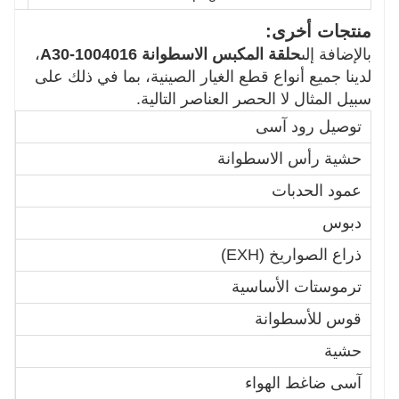
منتجات أخرى:
بالإضافة إلى
حلقة المكبس الاسطوانة A30-1004016
،
لدينا جميع أنواع قطع الغيار الصينية، بما في ذلك على
سبيل المثال لا الحصر العناصر التالية.
توصيل رود آسى
9
حشية رأس الاسطوانة
1
عمود الحدبات
6
دبوس
9
ذراع الصواريخ (EXH)
9
ترموستات الأساسية
5
قوس للأسطوانة
0
حشية
5
آسى ضاغط الهواء
1