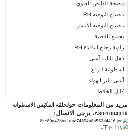
مضخة القابض العلوي
5
مصباح التوجيه RH
5
مصباح التوجيه الأيسر
4
تجميع القضية
1
زاوية زجاج النافذة RH
4
قفل الباب آسى
1
أسطوانة الرفع
5
آسى فلتر الهواء
Y
كابل الخلاط
سي
مزيد من المعلومات حول
حلقة المكبس الاسطوانة
، يرجى الاتصال:
A30-1004016