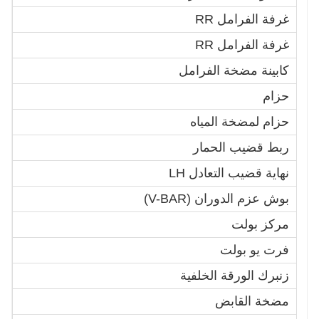
غرفة الفرامل RR
1
غرفة الفرامل RR
0
كابينة مضخة الفرامل
2
حزام
6
حزام لمضخة المياه
5
ربط قضيب الحمار
0
نهاية قضيب التعادل LH
1
بوش عزم الدوران (V-BAR)
5
مركز بولت
B
فرت يو بولت
0
زنبرك الورقة الخلفية
9
مضخة القابض
2