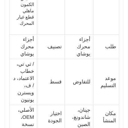
الكمون
ماهلي
قطع غيار
المحرك
أجزاء
أجزاء
طلب
محرك
تصنيف
محرك
يوشاي
يوشاي
/ تي تي،
خطاب
موعد
الاعتماد، د
للتفاوض
قسط
التسليم
/ ف،
ويسترن
يونيون
جينان،
الأصلي،
مكان
اختيار
شاندونغ،
OEM،
المنشأ
الجودة
الصين
نسخة