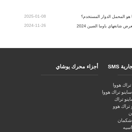
2025-01-08
 هو المحمل الدوار المستخدم؟
2024-11-26
رض شانغهاي باوما الصين 2024
ية SMS
أجزاء محرك يوشاي
راك هووا
اينو تراك هووا
اينو تراك
تراك هوو
ن
 شكمان
اسيه