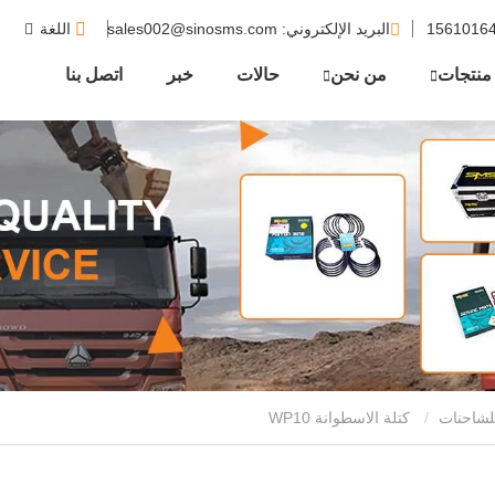
البريد الإلكتروني
: sales002@sinosms.com
اللغة
منتجات
من نحن
حالات
خبر
اتصل بنا
لشاحنات
كتلة الاسطوانة WP10