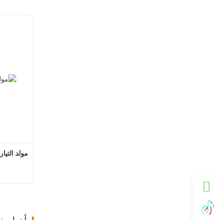
مولد التيا
مول
ات