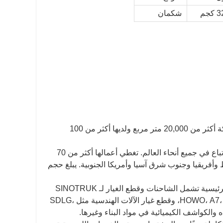
كجم
شكمان
SMS CO.,LTD تأسست في أوائل القرن الحادي والعشرين والآن تشغل الشركة أكثر من 20,000 متر مربع ولديها أكثر من 100
تمتلك شركة SMS Co., Ltd علامتين تجاريتين مشهورتين: SMS وPFG، والتي تباع في جميع أنحاء العالم. تغطي أعمالها أكثر من 70
أفريقيا وجنوب شرق آسيا وأمريكا الجنوبية. يبلغ حجم
تقوم الشركة بأعمالها المتعلقة بمبيعات الشاحنات الثقيلة وملحقاتها. منتجاتنا الرئيسية تشمل الشاحنات وقطع الغيار لـ SINOTRUK
HOWO، A7، SHACMAN، DOGFENG، FOTON، NORTH Benz، YUTONG، HIGHER، وقطع غيار الآلات الهندسية مثل SDLG،