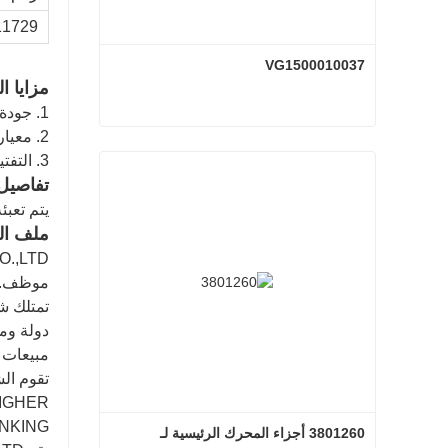
11729
VG1500010037
مزايا ال
1. جودة عالية وبأسعار تنافسية.
2. معيار الجودة OEM، مع حياة العمل الطويلة.
VG1500010037
3. التفتيش قبل التسليم
تفاصيل 
اتصل الآن
يتم تعبئ
ملف ال
موظف.
دولة وم
مبيعات شركة SMS CO.,LTD السنوية أ
NTUI، XGMA، LONKING
3801260 أجزاء المحرك الرئيسية لـ 