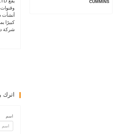
CUMMINS
وقنوات 
3801260 أجزاء المحرك الرئيسية لـ CUMMINS
كبيرًا ب
شركة دول
اتصل الآن
اترك ر
اسم