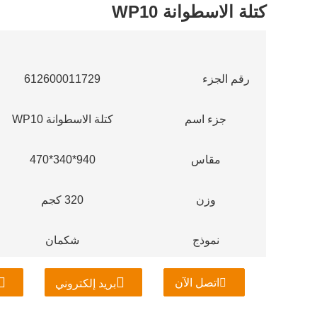
كتلة الاسطوانة WP10
رقم الجزء
612600011729
جزء اسم
كتلة الاسطوانة WP10
مقاس
940*340*470
وزن
320 كجم
نموذج
شكمان
اتصل الآن
بريد إلكتروني