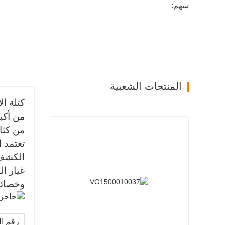
سهم:
المنتجات الشعبية
كتلة الأسطوانة WP10 رق
من كثا
الكشف 
غيار ا
وخصائص
رقم ال