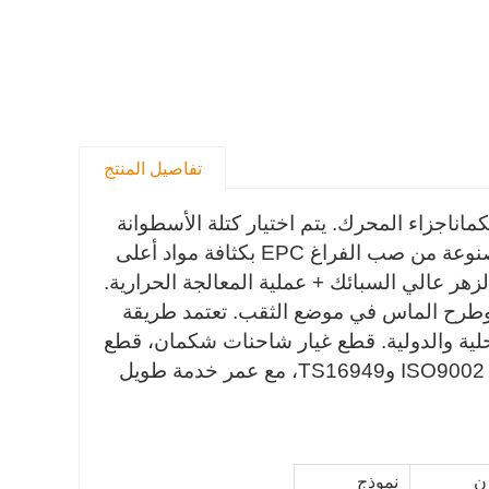
تفاصيل المنتج
مان
اجزاء المحرك. يتم اختيار كتلة الأسطوانة
من أكبر الشركات المصنعة الداعمة في الصين. كتلة الأسطوانة مصنوعة من صب الفراغ EPC بكثافة مواد أعلى
هر عالي السبائك + عملية المعالجة الحرارية.
 المعالجة إنتاج آلة خاصة جنبًا إلى جنب مع أدوات آلة CNC، وطرح الماس في موضع الثقب. تعتمد طريقة
حلية والدولية. قطع غيار شاحنات شكمان، قطع
لقد حصلت منتجاتنا على شهادة نظام الجودة الدولية ISO9002 وTS16949، مع عمر خدمة طويل
ن
نموذج