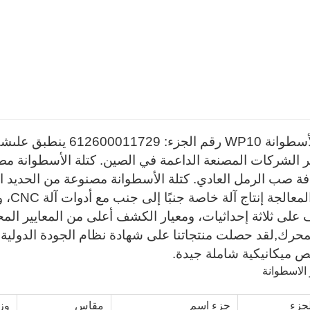
م الجزء: 612600011729 ينطبق على
شك
فة صب الرمل العادي. كتلة الأسطوانة مصنوعة من الحديد الز
تعتمد
على ثلاثة إحداثيات، ومعيار الكشف أعلى من المعايير الم
لمحرك
,
 ميكانيكية شاملة جيدة.
جزء
جزء اسم
مقاس
وز