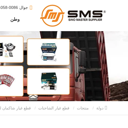
جوال
: 0086-15610164058
وطن
دولة
منتجات
قطع غيار الشاحنات
قطع غيار شاكمان ل