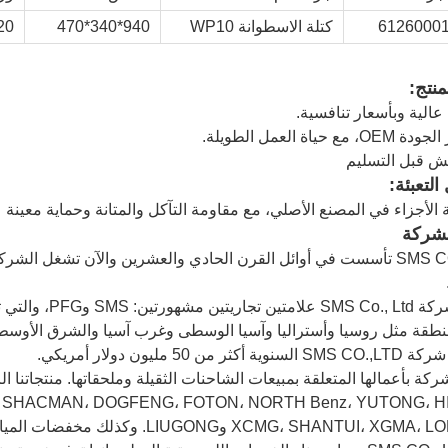
6126000
كتلة الاسطوانة WP10
940*340*470
320 
منتج:
التعبئة:
ة الأجزاء في المصنع الأصلي، مع مقاومة التآكل والمتانة وحماية معينة
شركة
نطقة مثل روسيا وأستراليا وآسيا الوسطى وغرب آسيا والشرق الأوسط و
كثر من 50 مليون دولار أمريكي.
XCMG، SHA وLIUGONG. وكذلك مخفضات المياه والكواشف الكيميائية في مواد البناء وغيرها.