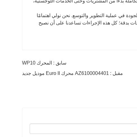
ر خدمة متكاملة بدءًا من المشتريات وحتى الخدمات اللوجستية،
 من موردي الجودة في عملية التطوير والتوسع. نحن نولي اهتمامًا
تجات بدقة؛ كل هذه الإجراءات تساعدنا على أن نصبح
سابق : المحرك WP10
مقبل : AZ6100004401 محرك Euro II موديل جديد