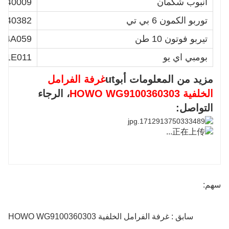
أنبوب شكمان
9540009
توربو الكمون 6 بي تي
040382
تيربو فوتون 10 طن
674A059
بومبي اي يو
131E011
مزيد من المعلومات أبو
ut
غرفة الفرامل
الخلفية HOWO WG9100360303
، الرجاء
التواصل:
سهم:
سابق : غرفة الفرامل الخلفية HOWO WG9100360303