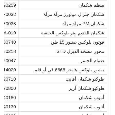
منظم شكمان
600090259
شكمان جنرال موتورز مرآة مرآة
2770032
شكمان PM مرآة مرآة
2770033
شكمان القديم بينر بلوكس الحنفية
4EA-010
فوتون بلوكس صنبور 15 طن
1400740
محور مضخة الديزل STD
080218/
صمام الجسر
4360047
صنبور بلوكس هايجر 6668 في أو قلم
0-14020
طوكيو شكمان أفانت
0520710
طوكيو شكمان آرير
4520800
أنبوب شكمان
2540180
أنبوب شكمان
8540130