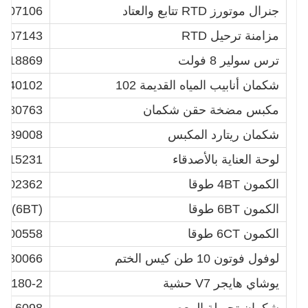
جنرال موتورز RTD تتابع والعتاد
1707106
مزامنة ترحيل RTD
1707143
ترس سولير 8 فولت
18869
شكمان أنابيب المياه القديمة 102
0040102
مكبس مضخة حقن شكمان
0080763
شكمان ريتارد المكبس
0189008
لوحة العناية بالأصدقاء
0115231
الكمون 4BT طوقا
3802362
الكمون 6BT طوقا
(6BT)EQB210-20
الكمون 6CT طوقا
3800558
لوفول فوتون 10 طن كيس الختم
2080066
يوشاي هايجر V7 حشية
G180-2