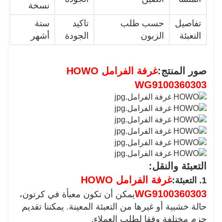
نسخة
تفاصيل
حسب طلب
تاكيد
ستة
التعبئة
الزبون
الجودة
أشهر
صور المنتج:
غرفة الفرامل HOWO
WG9100360303
التعبئة والنقل:
غرفة الفرامل HOWO
1. التعبئة:
WG9100360303
يمكن أن تكون معبأة في كرتون،
حالة خشبية أو غيرها من التعبئة المعينة. يمكننا تقديم
حزم مختلفة وفقا لطلب العملاء.