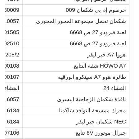
خرطوم إم بي شكمان 009
2230009
شكمان تحمل مجموعة المحور المحوري
.0057-XLB
لعبة فيرودو 27 ص 6668
9-01505
لعبة فيرودو 27 ص 6668
9-02510
هووا A7 جير ليفر
0208/2
HOWO A7 شفة التتابع
3100108
طائرة هوو A7 سينكرو الورقية
100107
الغشاء 24
الغشاء 24 غير عميق / عادي
نافذة شكمان الزجاجية اليسرى
40.6057
محرك ممسحة النوافذ شاكمنا
01.6134
NEC شكمان جير ليفر
.6184-XLB
جنرال موتورز 8V تتابع
1707106