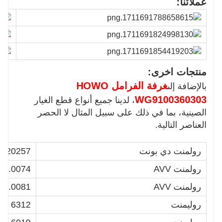
عملائنا:
منتجات اخرى:
غرفة الفرامل HOWO
بالإضافة إلى
WG9100360303
، لدينا جميع أنواع قطع الغيار
الصينية، بما في ذلك على سبيل المثال لا الحصر
العناصر التالية.
رولمنت دي بونت
4320257
رولمنت AVV
20.0074
رولمنت AVV
20.0081
روليمنت
6312 ن