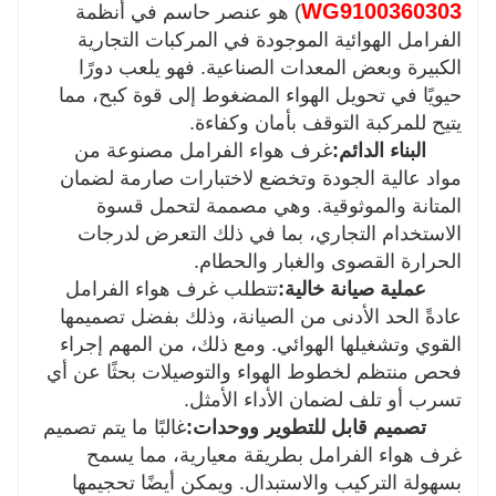
WG9100360303
) هو عنصر حاسم في أنظمة
الفرامل الهوائية الموجودة في المركبات التجارية
الكبيرة وبعض المعدات الصناعية. فهو يلعب دورًا
حيويًا في تحويل الهواء المضغوط إلى قوة كبح، مما
يتيح للمركبة التوقف بأمان وكفاءة.
البناء الدائم:
غرف هواء الفرامل مصنوعة من
مواد عالية الجودة وتخضع لاختبارات صارمة لضمان
المتانة والموثوقية. وهي مصممة لتحمل قسوة
الاستخدام التجاري، بما في ذلك التعرض لدرجات
الحرارة القصوى والغبار والحطام.
عملية صيانة خالية:
تتطلب غرف هواء الفرامل
عادةً الحد الأدنى من الصيانة، وذلك بفضل تصميمها
القوي وتشغيلها الهوائي. ومع ذلك، من المهم إجراء
فحص منتظم لخطوط الهواء والتوصيلات بحثًا عن أي
تسرب أو تلف لضمان الأداء الأمثل.
تصميم قابل للتطوير ووحدات:
غالبًا ما يتم تصميم
غرف هواء الفرامل بطريقة معيارية، مما يسمح
بسهولة التركيب والاستبدال. ويمكن أيضًا تحجيمها