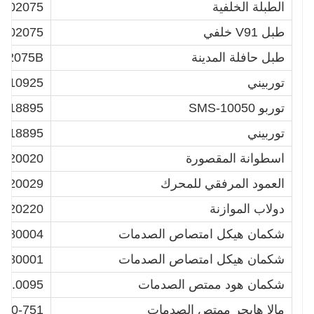
الطبلة الخلفية
8-02075
طبل V91 خلفي
B-02075
طبل حافلة المدينة
-02075B
توربيني
1110925
توربو SMS-10050
0118895
توربيني
0118895
اسطوانة المقصورة
0820020
العمود المرفقي للمحرك
0020029
دولاب الموازنة
0020220
شكمان هيكل امتصاص الصدمات
4680004
شكمان هيكل امتصاص الصدمات
0680001
شكمان هود ممتص الصدمات
21.0095
مالا هايجر ممتص الصدمات
330-751