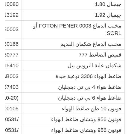
جيمبال 1.80
2310080
جيمبال 1.92
4313192
مخلب الدماغ 0003 FOTON PENER أو
6280003
SORL
مخلب الدماغ شكمان القديم
2230166
قميص الضاغط 777
0130777
شكمان علبة التروس بيل
15410
ضاغط الهواء 3306 نوعية جيدة
7AB003
ضاغط هواء 4 بي تي دينجليان
937403
ضاغط هواء 6 بي تي دينجليان
210-20)
فوتون 10 طن ضاغط الهواء
4600105
فوتون 956 ويتشاي ضاغط الهواء
/612600130531
فوتون 956 ويتشاي ضاغط الهواء
/612600130531