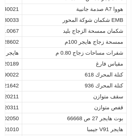
هووا A7 صدمة جانبية
2440021
EMB شكمان شوكة المحور
2230033
شكمان ممسحة الزجاج بليد
40.0067
ممسحة زجاج هايجر 100م
3-28602
شفرات مساحات زجاج 0.80 م
هايجر 6668
مقياس فارغ
4520189
كتلة المحرك 618
0090022
كتلة المحرك 936
3021642
سقف متوازن
9520211
قفص متوازن
4520311
بوت هايجر 27 ص 66668
C-02050
هايجر V91 جيمبا
R-01010