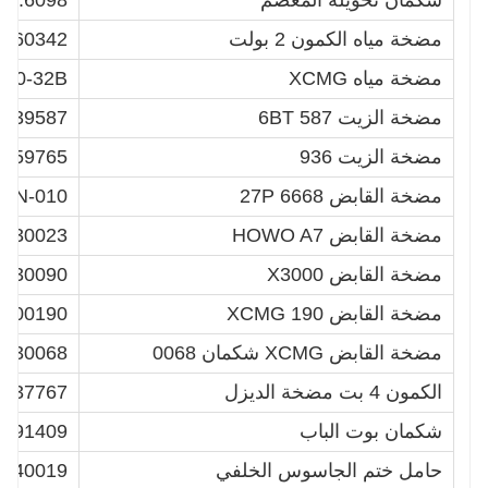
شكمان تحويلة المعصم
00.6098
مضخة مياه الكمون 2 بولت
3960342
مضخة مياه XCMG
000-32B
مضخة الزيت 6BT 587
4939587
مضخة الزيت 936
2159765
مضخة القابض 6668 27P
04N-010
مضخة القابض HOWO A7
230023
مضخة القابض X3000
9230090
مضخة القابض XCMG 190
1000190
مضخة القابض XCMG شكمان 0068
4230068
الكمون 4 بت مضخة الديزل
4937767
شكمان بوت الباب
F91409
حامل ختم الجاسوس الخلفي
340019/