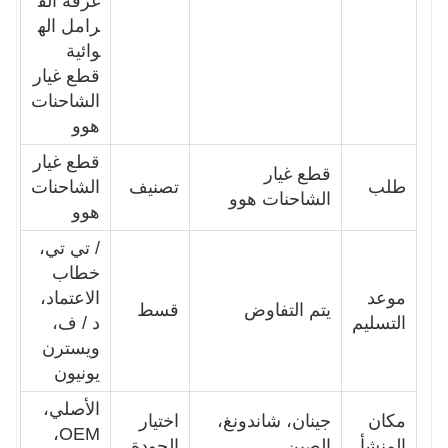
غرفة الف
رامل اله
وائية
قطع غيار
الشاحنات
هوو
قطع غيار
قطع غيار
طلب
تصنيف
الشاحنات
الشاحنات هوو
هوو
/ تي تي،
خطاب
موعد
الاعتماد،
يتم التفاوض
قسط
التسليم
د / ف،
ويسترن
يونيون
الأصلي،
مكان
جينان، شاندونغ،
اختيار
OEM،
المنشأ
الصين
الجودة