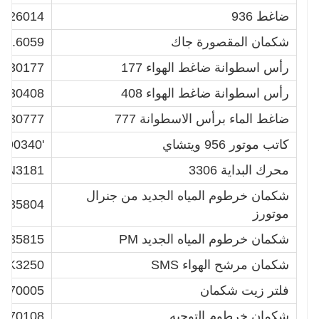
ضاغط 936
3026014
شكمان المقصورة جاك
23.6059
رأس اسطوانة ضاغط الهواء 177
0130177
رأس اسطوانة ضاغط الهواء 408
0130408
ضاغط الماء برأس الاسطوانة 777
0130777
كاتب موتور 956 ويتشاي
'612600090340
محرك البداية 3306
-4N3181
شكمان خرطوم المياه الجديد من جنرال
9535804
موتورز
شكمان خرطوم المياه الجديد PM
9535815
شكمان مرشح الهواء SMS
K3250
فلتر زيت شكمان
0070005
شكمان خرطوم التوجيه
0470108