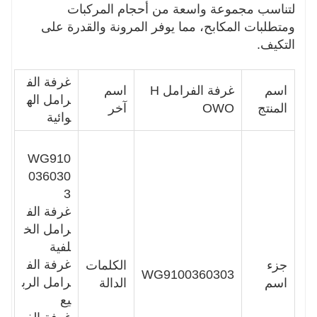
لتناسب مجموعة واسعة من أحجام المركبات
ومتطلبات المكابح، مما يوفر المرونة والقدرة على
التكيف.
غرفة الف
اسم
غرفة الفرامل H
اسم
رامل اله
المنتج
OWO
آخر
وائية
WG910
036030
3
غرفة الف
رامل الخ
لفية
غرفة الف
جزء
الكلمات
WG9100360303
رامل الرب
اسم
الدالة
يع