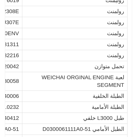
روليمنت
6019 ن
رولمنت
102308E
رولمنت
NJ307E
رولمنت
310ENV
رولمنت
31311
رولمنت
32216
تحمل متوازن
4520042
لعبة WEICHAI ORGINAL ENGINE
0030058
SEGMENT
الطبلة الخلفية
2340006
الطبلة الأمامية
10.0232
طبل L3000 خلفي
340412
الطبل الأمامي D0300061111A0-51
11A0-51