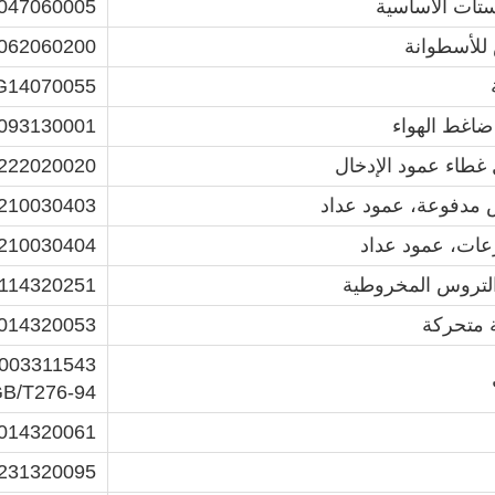
تات الأساسية
047060005
لأسطوانة
062060200
G14070055
اغط الهواء
093130001
غطاء عمود الإدخال
22020020
مدفوعة، عمود عداد
210030403
210030404
لتروس المخروطية
114320251
متحركة
14320053
003311543
B/T276-94
14320061
31320095