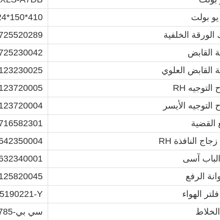
و بولت
4*150*410
 الورقة الخلفية
25520289
القابض
25230042
القابض العلوي
23230025
التوجيه RH
23720005
 التوجيه الأيسر
23720004
 القضية
16582301
زجاج النافذة RH
42350004
لباب آسى
32340001
نة الرفع
25820045
لتر الهواء
5190221-Y
الخلاط
سي بي-7785