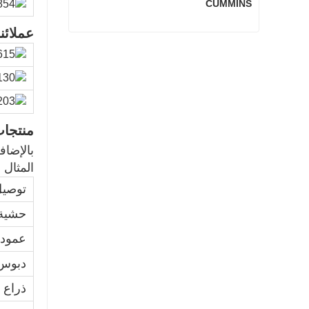
CUMMINS
عملائنا
3801260 أجزاء المحرك الرئيسية لـ CUMMINS
اتصل الآن
منتجا
بالإضاف
المثال ل
توصيل
حشية 
عمود 
دبوس
ذراع ال