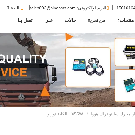
البريد الإلكتروني
: sales002@sinosms.com
اللغة
منتجات
من نحن
حالات
خبر
اتصل بنا
ر محرك ساينو تراك هووا
HX55W الكلية توربو