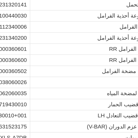
تحمل
31320141
ة أحذية الفرامل
00440030
الفرامل
112340006
ة أحذية الفرامل
231340200
لفرامل RR
00360601
لفرامل RR
00360600
ة مضخة الفرامل
00360502
038060026
لمضخة المياه
062060035
ضيب الحمار
719430010
قضيب التعادل LH
30010+001
 الدوران (V-BAR)
631523175
بولت
XLS-A7DB