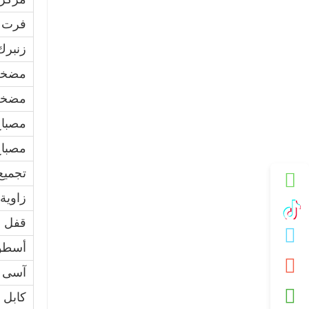
فرت ي
زنبرك
مضخة 
مضخة 
مصباح 
مصباح
تجميع
زاوية 
قفل ا
أسطوا
آسى ف
كابل 