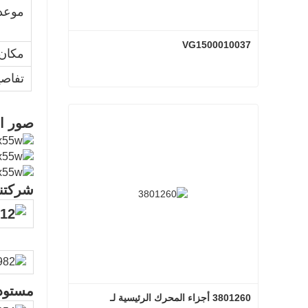
موعد 
VG1500010037
مكان 
تفاصي
VG1500010037
صور ال
اتصل الآن
شركتنا
مستودع
3801260 أجزاء المحرك الرئيسية لـ 