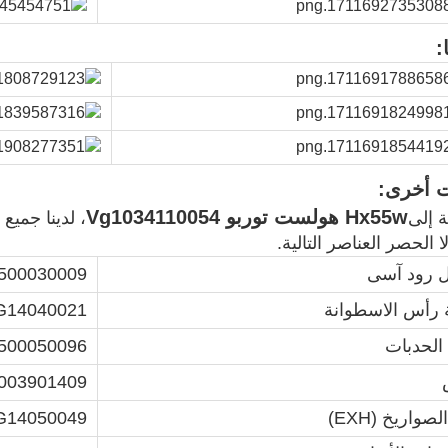
:
ت أخرى:
Hx55w هولست توربو Vg1034110054
ة إلى
، لدينا جميع
ا الحصر العناصر التالية.
 رود آسى
500030009
رأس الاسطوانة
G14040021
الحدبات
500050096
003901409
صواريخ (EXH)
G14050049