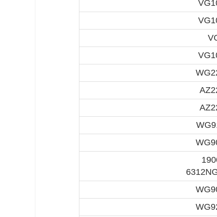
VG1
VG1
V
VG1
WG22
AZ2
AZ2
WG9
WG90
190
6312NG
WG90
WG92