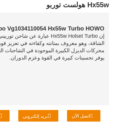
Hx55w هولست توربو
Holset Turbo Vg1034110054 Hx55w Turbo HOWO
إن Hx55w Holset Turbo عبارة ع
الشاقة، وهو معروف بمتانته وكفاءته في تعزيز قوة
محركات الديزل الكبيرة الموجودة في الشاحنات التجا
يوفر تحسينات كبيرة في القوة وعزم الدوران.
اتصل الآن
بريد إلكتروني