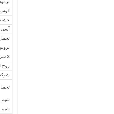
ترموس
قوس ل
حشية
آسى ض
تحمل 
تروس 
3 سرعات، عمود عداد
زوج ا
شوكة 
تحمل
شيم
شيم