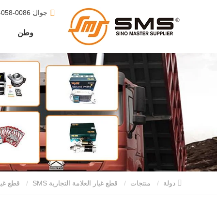
جوال
: 0086-15610164058
وطن
دولة
منتجات
قطع غيار العلامة التجارية SMS
قطع غيا