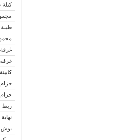
كتلة 
مجموع
طبلة 
مجموع
غرفة ا
غرفة ا
كابين
حزام
حزام 
ربط ق
نهاية 
بوش عزم
مركز 