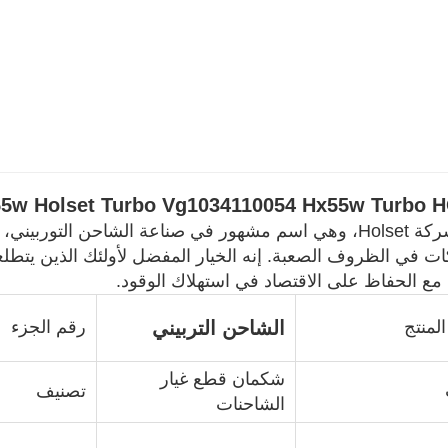
Hx55w Holset Turbo Vg1034110054 Hx55w Turb أجزاء الش
تقوم شركة Holset، وهي اسم مشهور في صناعة الشاحن التوربي
ت في الظروف الصعبة. إنه الخيار المفضل لأولئك الذين يتطل
مع الحفاظ على الاقتصاد في استهلاك الوقود.
لمنتج
الشاحن التربيني
رقم الجزء
شكمان قطع غيار
تصنيف
الشاحنات