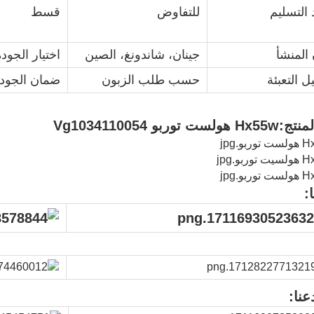
التسليم
للتفاوض
قسط
المنشأ
جينان، شاندونغ، الصين
اختيار الجودة
ل التعبئة
حسب طلب الزبون
ضمان الجود
منتج:
Hx55w هولست توربو Vg1034110054
:
نا: