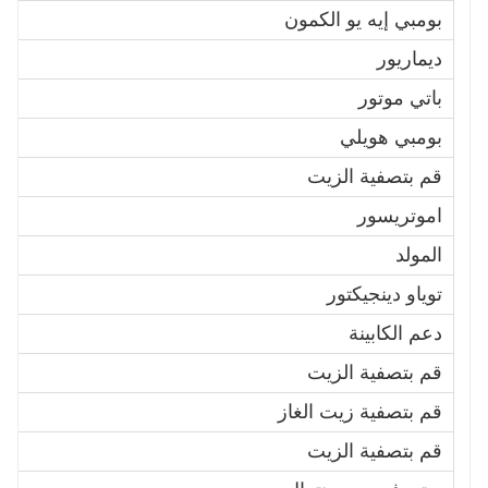
بومبي إيه يو الكمون
0
ديماريور
7
باتي موتور
1
بومبي هويلي
1
قم بتصفية الزيت
9
اموتريسور
0
المولد
5
توياو دينجيكتور
9
دعم الكابينة
4
قم بتصفية الزيت
0
قم بتصفية زيت الغاز
2
قم بتصفية الزيت
B