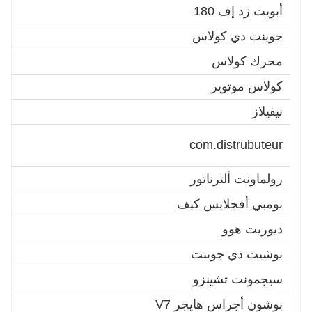
أبويت زد إف 180
6
جوينت دي كولاس
6
محرك كولاس
0
كولاس موتوير
2
نيفيلاز
4
B
com.distrubuteur
ش
رولماونت ألترناتور
S
بومبي أفجلايس كيف
1
ديوريت هوو
5
بوشيت دي جوينت
4
سيجمونت تشينزو
4
بوشون أجراس هايجر V7
1