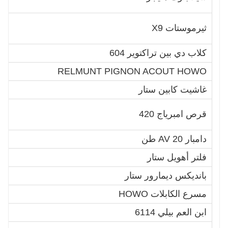
4
4
ثيرموستات X9
4
كلاب دي بين تراكتوير 604
a
3
RELMUNT PIGNON ACOUT HOWO
غاشيت كابين ستار
0
1
قرص امبرياج 420
0
دامبار AV 20 طن
2
فلتر أهويل ستار
5
بانديكس ديمارور ستار
3
مسرع الكابلات HOWO
0
ابن العم بيلي 6114
0