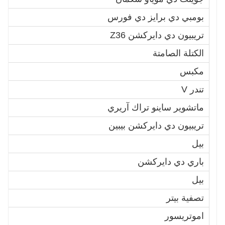
بومبي دي برايز دي فورس
1
تريبيون دي دايركشن Z36
1
الكتلة الصامتة
0
مكبس
7
تندر V
أ29272
ماتشوير ساينو تراك آريري
0
تريبيون دي دايركشن بيبين
0
بيل
1
باري دي دايركشن
0
بيل
9
تصفية بيتر
1
اموتريسور
2