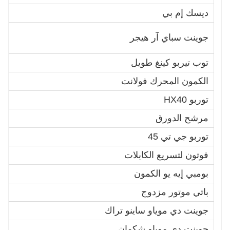
ديسك إم بي
0
0
جوينت سباي آر هيجر
3
توب تيربو كينغ طويل
4
الكمون المحرك فولانت
2
توربو HX40
4
مرشح الدورق
1
توربو جي تي 45
5
فوتون لتسريع الكابلات
5
بومبي إيه يو الكمون
1
باتي موتور مزدوج
5
جوينت دي موياو ساينو تراك
2
جوينت دي موياو شكمان
22