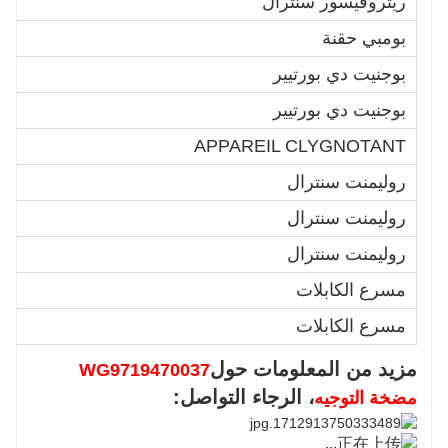
ريتروفيسور سنترال
4
بومبي حقنة
3
بوجنيت دي بورتيير
1
بوجنيت دي بورتيير
2
2
APPAREIL CLYGNOTANT
روليمنت سنترال
0
روليمنت سنترال
0
روليمنت سنترال
0
مسرع الكابلات
0
مسرع الكابلات
0
مزيد من المعلومات حول
WG9719470037
، الرجاء التواصل:
مضخة التوجيه