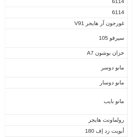
1
6114
1
6114
غورجون آر هايجر V91
1
2
سيرفو 105
5
خزان بوشون A7
3
7
مانو دوسر
0
مانو دوسار
6
8
مانو بايب
8
2
رولماونت هايجر
0
أبويت زد إف 180
2