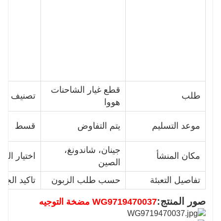
قطع غيار الشاحنات
طلب
تصنيف
هووا
موعد التسليم
يتم التفاوض
قسط
جينان، شاندونغ،
مكان المنشأ
اختيار الجو
الصين
تفاصيل التعبئة
حسب طلب الزبون
تاكيد الجود
صور المنتج:
WG9719470037 مضخة التوجيه