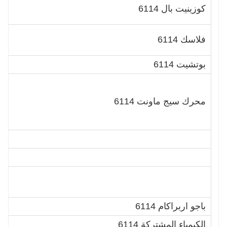
A
كوزينيت بال 6114
1
0
فلاسك 6114
0
بوتشيت 6114
B
1
1
محرك سيج ماونت 6114
1
7
0
0
0
a
باجو اربراكام 6114
a
الكيمياء المشتركة 6114
0