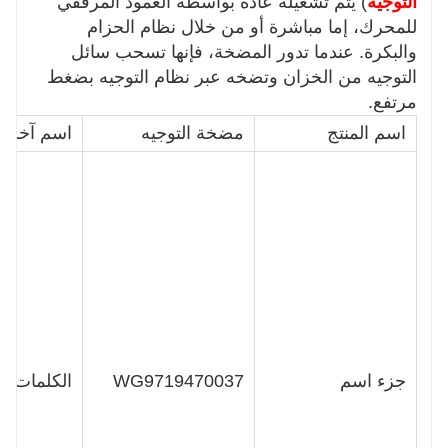
التوجيه
) يتم تشغيله عادةً بواسطة العمود المرفقي
للمحرك، إما مباشرة أو من خلال نظام الحزام
والبكرة. عندما تدور المضخة، فإنها تسحب سائل
التوجيه من الخزان وتضخه عبر نظام التوجيه بضغط
مرتفع.
اسم المنتج
مضخة التوجيه
اسم آخر
جزء اسم
WG9719470037
الكلمات ال