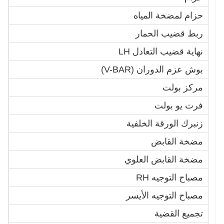
حزام لمضخة المياه
5
ربط قضيب الحمار
0
نهاية قضيب التعادل LH
1
بوش عزم الدوران (V-BAR)
5
مركز بولت
B
فرت يو بولت
0
زنبرك الورقة الخلفية
9
مضخة القابض
2
مضخة القابض العلوي
5
مصباح التوجيه RH
5
مصباح التوجيه الأيسر
4
تجميع القضية
1