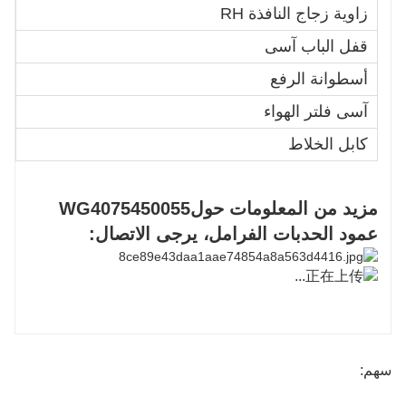
زاوية زجاج النافذة RH
4
قفل الباب آسى
1
أسطوانة الرفع
5
آسى فلتر الهواء
Y
كابل الخلاط
سي
مزيد من المعلومات حول
WG4075450055
عمود الحدبات الفرامل
، يرجى الاتصال:
سهم: