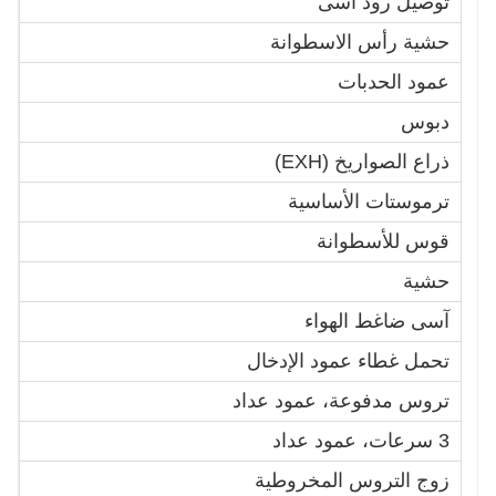
توصيل رود آسى
9
حشية رأس الاسطوانة
1
عمود الحدبات
6
دبوس
9
ذراع الصواريخ (EXH)
9
ترموستات الأساسية
5
قوس للأسطوانة
0
حشية
5
آسى ضاغط الهواء
1
تحمل غطاء عمود الإدخال
0
تروس مدفوعة، عمود عداد
3
3 سرعات، عمود عداد
4
زوج التروس المخروطية
1