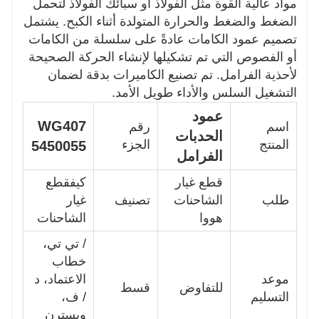
مواد عالية القوة مثل الفولاذ أو سبائك الفولاذ لتحمل
الضغط والضغط والحرارة المتولدة أثناء الكبح. يشتمل
تصميم عمود الكامات عادةً على سلسلة من الكامات
أو الفصوص التي تم تشكيلها لإنشاء الحركة الصحيحة
لأحذية الفرامل. تم تصنيع الكاميرات بدقة لضمان
التشغيل السلس والأداء طويل الأمد.
عمود
WG407
اسم
رقم
الحدبات
المنتج
الجزء
5450055
الفرامل
قطع غيار
كيف
قطع
طلب
الشاحنات
تصنيف
غيار
هووا
الشاحنات
/ تي تي،
خطاب
موعد
الاعتماد، د
للتفاوض
قسط
التسليم
/ ف،
ويسترن