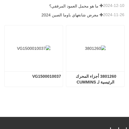
2024-12-10
ما هو محمل العمود المرفقي؟
2024-11-26
معرض شانغهاي باوما الصين 2024
3801260 أجزاء المحرك 
VG1500010037
الرئيسية لـ CUMMINS