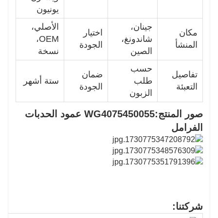
يونيون
جينان،
الأصلي،
مكان
اختيار
شاندونغ،
OEM،
المنشأ
الجودة
الصين
نسخة
حسب
تفاصيل
ضمان
طلب
ستة أشهر
التعبئة
الجودة
الزبون
صور المنتج:
WG4075450055 عمود الحدبات
الفرامل
شركتنا: