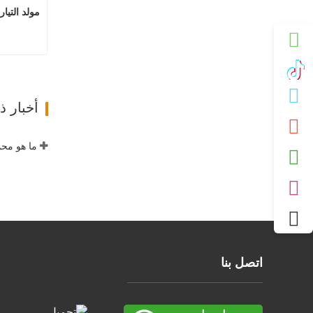
مولد التيا
مول
ات
أخبار 
ما هو مح
اتصل بنا