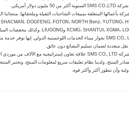
كثر من 50 مليون دولار أمريكي.
XCMG، SHA وLIUGONG. وكذلك مخفضات المياه والكواشف الكيميائية في مواد البناء وغيرها.
يقع SMS CO., LTD بجوار ميناء الخدمات اللوجستية الدولي. إنها توف
نقل متعددة لضمان تسليم البضائع دون عائق.
أنشأت شركة SMS CO., LTD علاقة تعاون إستراتيجية مع الآلاف
مصادر المنتج، ولدينا نظام تعليقات سريع لمعلومات المنتج، ونختبر المن
ية وأن نتطور أكثر وأكثر قوة.