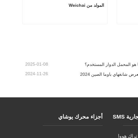
المولد من Weichai
المولد من Weichai
اتصل الآن
2025-01-08
 هو المحمل الدوار المستخدم؟
2024-11-26
رض شانغهاي باوما الصين 2024
ية SMS
أجزاء محرك يوشاي
راك هووا