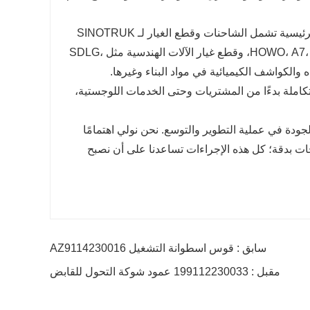
تقوم الشركة بأعمالها المتعلقة بمبيعات الشاحنات الثقيلة وملحقاتها. منتجاتنا الرئيسية تشمل الشاحنات وقطع الغيار لـ SINOTRUK
HOWO، A7، SHACMAN، DOGFENG، FOTON، NORTH Benz، YUTONG، HIGHER، وقطع غيار الآلات الهندسية مثل SDLG،
ر خدمة متكاملة بدءًا من المشتريات وحتى الخدمات اللوجستية،
 من موردي الجودة في عملية التطوير والتوسع. نحن نولي اهتمامًا
تجات بدقة؛ كل هذه الإجراءات تساعدنا على أن نصبح
سابق : قوس اسطوانة التشغيل AZ9114230016
مقبل : 199112230033 عمود شوكة التحول للقابض