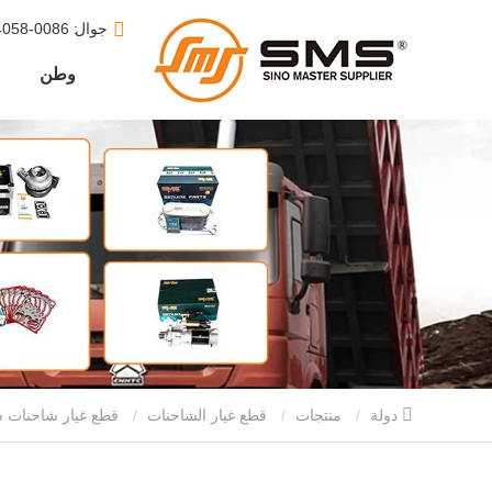
جوال
: 0086-15610164058
وطن
دولة
منتجات
قطع غيار الشاحنات
قطع غيار شاحنات س