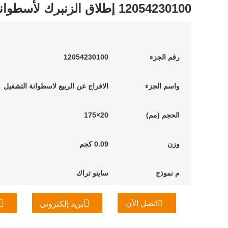
12054230100 إطلاق الزنبرك لأسطوانة التشغيل
رقم الجزء
12054230100
واسم
الجزء
الافراج عن الربيع لاسطوانة التشغيل
الحجم (مم)
20×175
وزن
0.09 كجم
م
نموذج
ساينو تراك
اتصل الآن
بريد إلكتروني