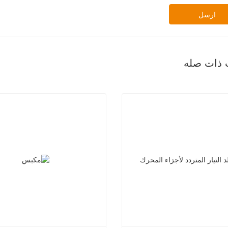
ارسل
 ذات صله