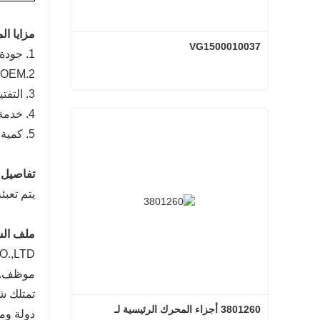
مزايا الم
VG1500010037
1. جودة عالية وبأسعار تنافسية.
2.OEM معايير الجودة، مع حياة العمل الطويلة.
3. التفتيش قبل التسليم.
VG1500010037
4. خدمة ما بعد البيع مثالية لتوفير دليل احترافي أثناء التثبيت.
اتصل الآن
5. كمية كبيرة في المخزون من كل منتج لضمان التعبئة في وقت قصير.
تفاصيل ا
يتم تعبئ
ملف الش
موظف.
3801260 أجزاء المحرك الرئيسية لـ 
دولة وم