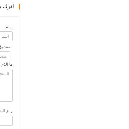
اترك ر
اسم
صندوق 
ما الذي
رمز الت