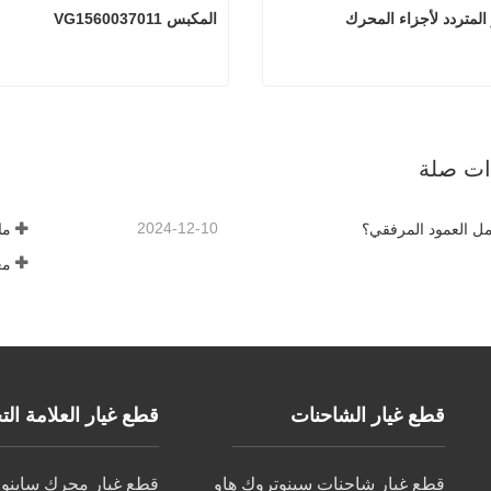
ر المتردد لأجزاء المحرك
المكبس VG1560037011
د التيار المتردد لأجزاء المحرك
المكبس VG1560037011
صل الآن
اتصل الآن
ذات صلة
2024-12-10
مل العمود المرفقي؟
ما
مع
قطع غيار الشاحنات
قطع غيار العلامة التجار
قطع غيار شاحنات سينوتروك هاو
قطع غيار محرك ساينو ت