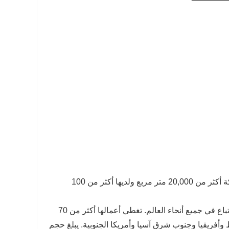
SMS CO.,LTD تأسست في أوائل القرن الحادي والعشرين والآن تشغل الشركة أكثر من 20,000 متر مربع ولديها أكثر من 100
تمتلك شركة SMS Co., Ltd علامتين تجاريتين مشهورتين: SMS وPFG، والتي تباع في جميع أنحاء العالم. تغطي أعمالها أكثر من 70
أفريقيا وجنوب شرق آسيا وأمريكا الجنوبية. يبلغ حجم