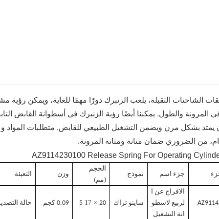
ت الشاحنات الثقيلة، يلعب الزنبرك دورًا مهمًا للغاية، ويمكن رؤية م
 المرونة والطول. يمكننا أيضًا رؤية الزنبرك في أسطوانة القابض التابع
يمتد بشكل مرن ويضمن التشغيل الطبيعي للقابض. متطلبات المواد وعملي
ام، من الضروري ضمان متانة ومتانة المرونة.
الحجم
زء
جزء اسم
نموذج
وزن
التعبئة
(مم)
الافراج عن ا
× 17
AZ9114
لربيع لاسطو
ساينو تراك
20
5
0.09 كجم
حالة التصدير
انة التشغيل