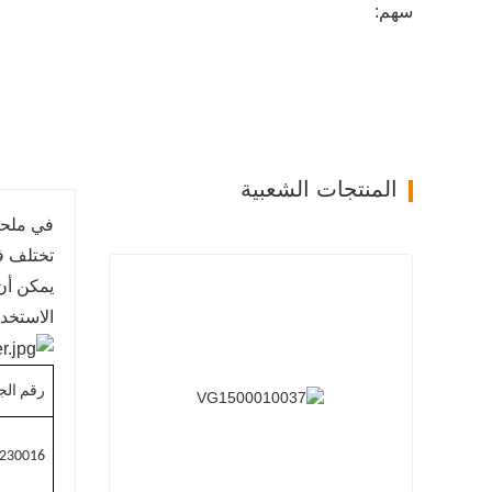
سهم:
المنتجات الشعبية
في ملحقا
تختلف في
يمكن أن 
الاستخد
رقم الج
230016