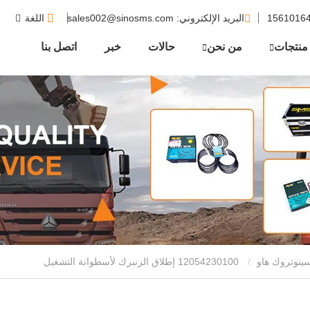
البريد الإلكتروني
: sales002@sinosms.com
اللغة
منتجات
من نحن
حالات
خبر
اتصل بنا
ينوتروك هاو
12054230100 إطلاق الزنبرك لأسطوانة التشغيل