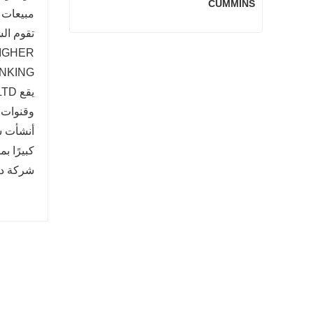
CUMMINS
مبيعات شركة SMS CO.,LTD السنوية أ
3801260 أجزاء المحرك الرئيسية لـ CUMMINS
NTUI، XGMA، LONKING
اتصل الآن
وقنوات 
كبيرًا ب
شركة دول