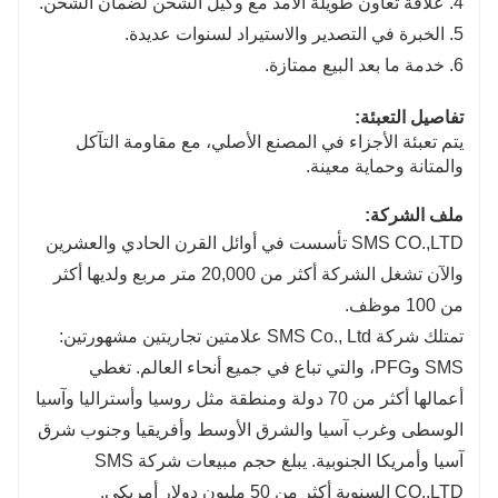
4. علاقة تعاون طويلة الأمد مع وكيل الشحن لضمان الشحن.
5. الخبرة في التصدير والاستيراد لسنوات عديدة.
6. خدمة ما بعد البيع ممتازة.
تفاصيل التعبئة:
يتم تعبئة الأجزاء في المصنع الأصلي، مع مقاومة التآكل
والمتانة وحماية معينة.
ملف الشركة:
SMS CO.,LTD تأسست في أوائل القرن الحادي والعشرين
والآن تشغل الشركة أكثر من 20,000 متر مربع ولديها أكثر
من 100 موظف.
تمتلك شركة SMS Co., Ltd علامتين تجاريتين مشهورتين:
SMS وPFG، والتي تباع في جميع أنحاء العالم. تغطي
أعمالها أكثر من 70 دولة ومنطقة مثل روسيا وأستراليا وآسيا
الوسطى وغرب آسيا والشرق الأوسط وأفريقيا وجنوب شرق
آسيا وأمريكا الجنوبية. يبلغ حجم مبيعات شركة SMS
CO.,LTD السنوية أكثر من 50 مليون دولار أمريكي.