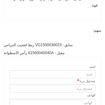
قوة.
سهم:
سابق : VG1500030023 ربط قضيب الترباس
مقبل : 61560040040A رأس الاسطوانة
اسم
صندوق بريد
الهاتف