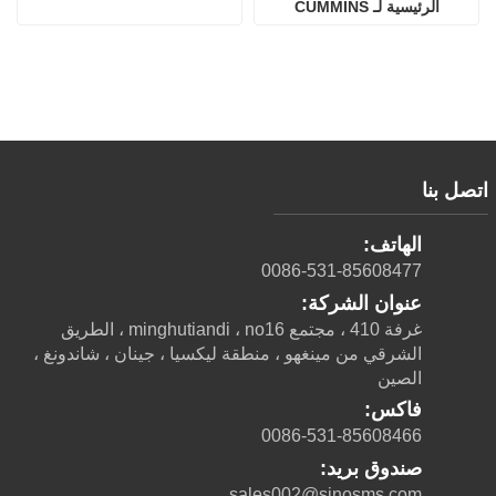
الرئيسية لـ CUMMINS
اتصل بنا
الهاتف:
0086-531-85608477
عنوان الشركة:
غرفة 410 ، مجتمع minghutiandi ، no16 ، الطريق
الشرقي من مينغهو ، منطقة ليكسيا ، جينان ، شاندونغ ،
الصين
فاكس:
0086-531-85608466
صندوق بريد:
sales002@sinosms.com