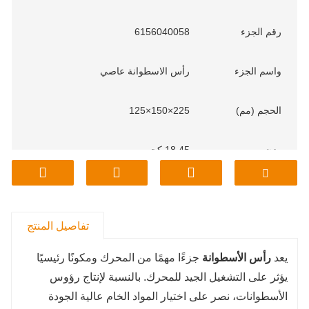
رقم الجزء
6156040058
واسم الجزء
رأس الاسطوانة عاصي
الحجم (مم)
225×150×125
وزن
18.45 كجم
م
نموذج
ساينو تراك
تفاصيل المنتج
يعد
رأس الأسطوانة
جزءًا مهمًا من المحرك ومكونًا رئيسيًا
يؤثر على التشغيل الجيد للمحرك. بالنسبة لإنتاج رؤوس
الأسطوانات، نصر على اختيار المواد الخام عالية الجودة