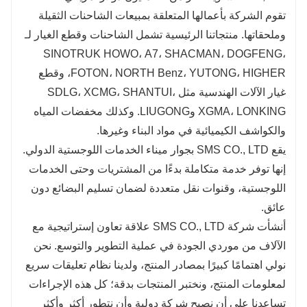
تقوم الشركة بأعمالها المتعلقة بمبيعات الشاحنات الثقيلة
وملحقاتها. منتجاتنا الرئيسية تشمل الشاحنات وقطع الغيار لـ
SINOTRUK HOWO، A7، SHACMAN، DOGFENG،
FOTON، NORTH Benz، YUTONG، HIGHER، وقطع
غيار الآلات الهندسية مثل SDLG، XCMG، SHANTUI،
XGMA، LONKING وLIUGONG. وكذلك مخفضات المياه
والكواشف الكيميائية في مواد البناء وغيرها.
يقع SMS CO., LTD بجوار ميناء الخدمات اللوجستية الدولي.
إنها توفر خدمة متكاملة بدءًا من المشتريات وحتى الخدمات
اللوجستية، وقنوات نقل متعددة لضمان تسليم البضائع دون
عائق.
أنشأت شركة SMS CO., LTD علاقة تعاون إستراتيجية مع
الآلاف من موردي الجودة في عملية التطوير والتوسع. نحن
نولي اهتمامًا كبيرًا بمصادر المنتج، ولدينا نظام تعليقات سريع
لمعلومات المنتج، ونختبر المنتجات بدقة؛ كل هذه الإجراءات
تساعدنا على أن نصبح شركة دولية وأن نتطور أكثر وأكثر