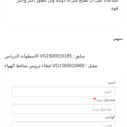
تساعدنا على أن نصبح شركة دولية وأن نتطور أكثر وأكثر
قوة.
سهم:
سابق : VG1500010185 الاسطوانة الترباس
مقبل : VG1560010069 غطاء تروس ضاغط الهواء
اسم
صندوق بريد
الهاتف