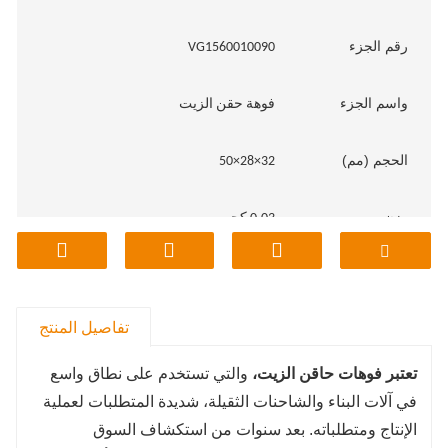
رقم الجزء
VG1560010090
واسم
الجزء
فوهة حقن الزيت
الحجم (مم)
32×28×50
وزن
0.03 كجم
م
نموذج
ساينو تراك
تفاصيل المنتج
تعتبر فوهات حاقن الزيت،
والتي تستخدم على نطاق واسع
في آلات البناء والشاحنات الثقيلة، شديدة المتطلبات لعملية
الإنتاج ومتطلباته. بعد سنوات من استكشاف السوق