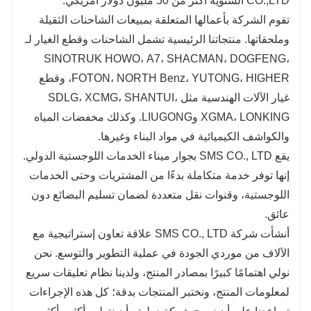
CO.,LTD السنوية أكثر من 50 مليون دولار أمريكي.
تقوم الشركة بأعمالها المتعلقة بمبيعات الشاحنات الثقيلة
وملحقاتها. منتجاتنا الرئيسية تشمل الشاحنات وقطع الغيار لـ
SINOTRUK HOWO، A7، SHACMAN، DOGFENG،
FOTON، NORTH Benz، YUTONG، HIGHER، وقطع
غيار الآلات الهندسية مثل SDLG، XCMG، SHANTUI،
XGMA، LONKING وLIUGONG. وكذلك مخفضات المياه
والكواشف الكيميائية في مواد البناء وغيرها.
يقع SMS CO., LTD بجوار ميناء الخدمات اللوجستية الدولي.
إنها توفر خدمة متكاملة بدءًا من المشتريات وحتى الخدمات
اللوجستية، وقنوات نقل متعددة لضمان تسليم البضائع دون
عائق.
أنشأت شركة SMS CO., LTD علاقة تعاون إستراتيجية مع
الآلاف من موردي الجودة في عملية التطوير والتوسع. نحن
نولي اهتمامًا كبيرًا بمصادر المنتج، ولدينا نظام تعليقات سريع
لمعلومات المنتج، ونختبر المنتجات بدقة؛ كل هذه الإجراءات