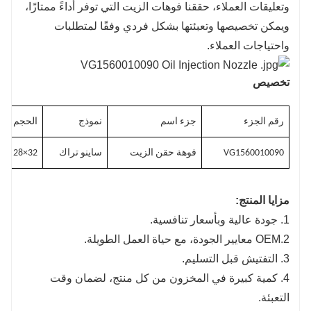
وتعليقات العملاء، حققنا فوهات الزيت التي توفر أداءً ممتازًا،
ويمكن تخصيصها وتعبئتها بشكل فردي وفقًا لمتطلبات
واحتياجات العملاء.
تخصيص
رقم الجزء
جزء اسم
نموذج
الحجم (مم
×
VG1560010090
فوهة حقن الزيت
ساينو تراك
32×28
0
مزايا المنتج:
1. جودة عالية وبأسعار تنافسية.
2.OEM معايير الجودة، مع حياة العمل الطويلة.
3. التفتيش قبل التسليم.
4. كمية كبيرة في المخزون من كل منتج، لضمان وقت
التعبئة.