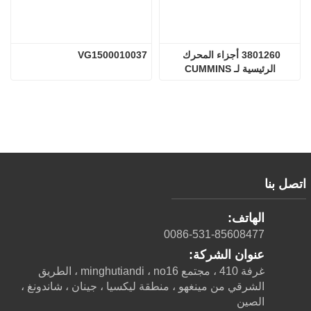
3801260 أجزاء المحرك 
VG1500010037
الرئيسية لـ CUMMINS
اتصل بنا
الهاتف:
0086-531-85608477
عنوان الشركة:
غرفة 410 ، مجتمع minghutiandi ، no16 ، الطريق
الشرقي من مينغهو ، منطقة ليكسيا ، جينان ، شاندونغ ،
الصين