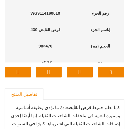
رقم الجزء
WG9114160010
إن
اسم الجزء
قرص القابض 430
الحجم (مم)
470×90
وزن
38 كجم
م
أوديل
ساينو تراك
تفاصيل المنتج
كما نعلم جميعا،
قرص القابض
عادةً ما تؤدي وظيفة أساسية
ومميزة للغاية في ملحقات الشاحنات الثقيلة. إنها أيضًا إحدى
إضافات الشاحنات الثقيلة التي اشتريناها كثيرًا في السنوات