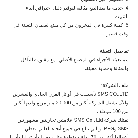
4. خدمة ما بعد البيع مثالية لتوفير دليل احترافي أثناء
التثبيت.
5. كمية كبيرة في المخزون من كل منتج لضمان التعبئة في
وقت قصير.
تفاصيل التعبئة:
يتم تعبئة الأجزاء في المصنع الأصلي، مع مقاومة التآكل
والمتانة وحماية معينة.
ملف الشركة:
SMS CO.,LTD تأسست في أوائل القرن الحادي والعشرين
والآن تشغل الشركة أكثر من 20,000 متر مربع ولديها أكثر
من 100 موظف.
تمتلك شركة SMS Co., Ltd علامتين تجاريتين مشهورتين:
SMS وPFG، والتي تباع في جميع أنحاء العالم. تغطي
أعمالها أكثر من 70 دولة ومنطقة مثل روسيا وأستراليا وآسيا