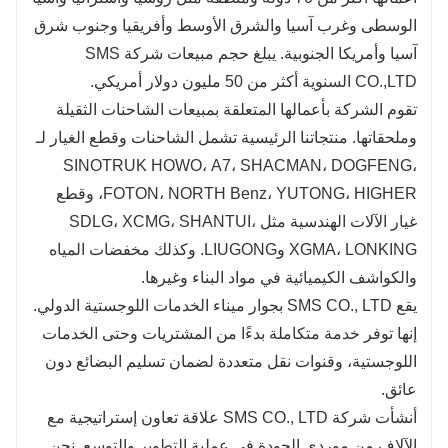
الوسطى وغرب آسيا والشرق الأوسط وأفريقيا وجنوب شرق
آسيا وأمريكا الجنوبية. يبلغ حجم مبيعات شركة SMS
CO.,LTD السنوية أكثر من 50 مليون دولار أمريكي.
تقوم الشركة بأعمالها المتعلقة بمبيعات الشاحنات الثقيلة
وملحقاتها. منتجاتنا الرئيسية تشمل الشاحنات وقطع الغيار لـ
SINOTRUK HOWO، A7، SHACMAN، DOGFENG،
FOTON، NORTH Benz، YUTONG، HIGHER، وقطع
غيار الآلات الهندسية مثل SDLG، XCMG، SHANTUI،
XGMA، LONKING وLIUGONG. وكذلك مخفضات المياه
والكواشف الكيميائية في مواد البناء وغيرها.
يقع SMS CO., LTD بجوار ميناء الخدمات اللوجستية الدولي.
إنها توفر خدمة متكاملة بدءًا من المشتريات وحتى الخدمات
اللوجستية، وقنوات نقل متعددة لضمان تسليم البضائع دون
عائق.
أنشأت شركة SMS CO., LTD علاقة تعاون إستراتيجية مع
الآلاف من موردي الجودة في عملية التطوير والتوسع. نحن