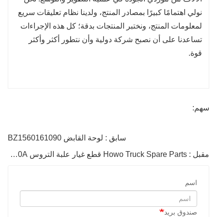
نولي اهتمامًا كبيرًا بمصادر المنتج، ولدينا نظام تعليقات سريع
لمعلومات المنتج، ونختبر المنتجات بدقة؛ كل هذه الإجراءات
تساعدنا على أن نصبح شركة دولية وأن نتطور أكثر وأكثر
قوة.
سهم:
سابق : لوحة القابض BZ1560161090
مقبل : Howo Truck Spare Parts قطع غيار علبة التروس WG9114160010A لوحة القابض 430
اسم
صندوق بريد