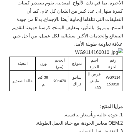
الأخيرة، بما في ذلك الألواح المعدنية. نقوم بتصدير كميات
كبيرة منها إلى عدد كبير من البلدان كل عام، كما أن
التعليقات التي نتلقاها إيجابية أيضًا بالإجماع. بدءًا من جودة
المنتج، ومرورًا بالتأثير، وتغليف المنتج، كرسنا جهودنا لتقديم
البضائع والخدمات الأكثر استثنائية لكل عميل، من أجل جني
علاقة تعاونية طويلة الأمد.
رقم
اسم
الحجم
نموذج
وزن
التعبئة
الجزء
الجزء
(مم)
قرص ال
WG9114
ساينو
38 كج
×
قابض
470
90
حالة التصدير
160010
تراك
م
430
مزايا المنتج:
1. جودة عالية وبأسعار تنافسية.
2.OEM معايير الجودة، مع حياة العمل الطويلة.
3. التفتيش قبل التسليم.