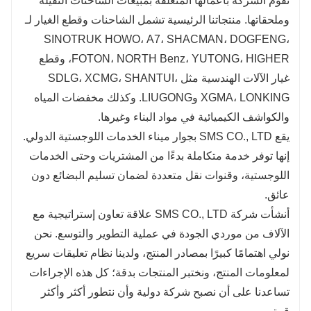
تقوم الشركة بأعمالها المتعلقة بمبيعات الشاحنات الثقيلة
وملحقاتها. منتجاتنا الرئيسية تشمل الشاحنات وقطع الغيار لـ
SINOTRUK HOWO، A7، SHACMAN، DOGFENG،
FOTON، NORTH Benz، YUTONG، HIGHER، وقطع
غيار الآلات الهندسية مثل SDLG، XCMG، SHANTUI،
XGMA، LONKING وLIUGONG. وكذلك مخفضات المياه
والكواشف الكيميائية في مواد البناء وغيرها.
يقع SMS CO., LTD بجوار ميناء الخدمات اللوجستية الدولي.
إنها توفر خدمة متكاملة بدءًا من المشتريات وحتى الخدمات
اللوجستية، وقنوات نقل متعددة لضمان تسليم البضائع دون
عائق.
أنشأت شركة SMS CO., LTD علاقة تعاون إستراتيجية مع
الآلاف من موردي الجودة في عملية التطوير والتوسع. نحن
نولي اهتمامًا كبيرًا بمصادر المنتج، ولدينا نظام تعليقات سريع
لمعلومات المنتج، ونختبر المنتجات بدقة؛ كل هذه الإجراءات
تساعدنا على أن نصبح شركة دولية وأن نتطور أكثر وأكثر