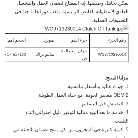
يمكن تجاهل وظيفتها. إنه المفتاح لضمان العمل والتشغيل
العادي لأسطوانة القابض الرئيسية. يلعب دورا هاما جدا في
التطبيقات العملية.
رقم الجزء
جزء اسم
نموذج
الحجم (مم)
خزان زيت القاب
×5
WG9719230014
ساينو تراك
130×65
5
ض
مزايا المنتج:
1. جودة عالية وبأسعار تنافسية.
2.OEM معايير الجودة، مع حياة العمل الطويلة.
3. التفتيش قبل التسليم.
4. خدمة ما بعد البيع مثالية لتوفير دليل احترافي أثناء
التثبيت.
5. كمية كبيرة في المخزون من كل منتج لضمان التعبئة في