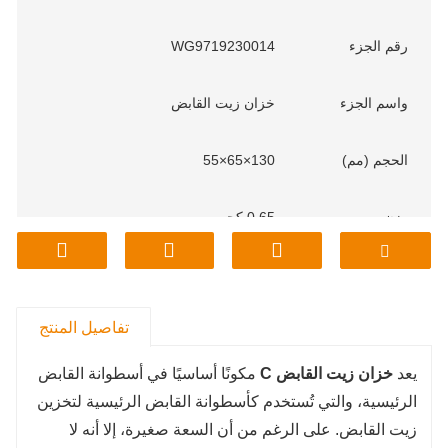
رقم الجزء
WG9719230014
واسم
الجزء
خزان زيت القابض
الحجم (مم)
130×65×55
وزن
0.65 كجم
م
نموذج
ساينو تراك
تفاصيل المنتج
يعد
خزان زيت القابض
C
مكونًا أساسيًا في أسطوانة القابض
الرئيسية، والتي تُستخدم كأسطوانة القابض الرئيسية لتخزين
زيت القابض. على الرغم من أن السعة صغيرة، إلا أنه لا