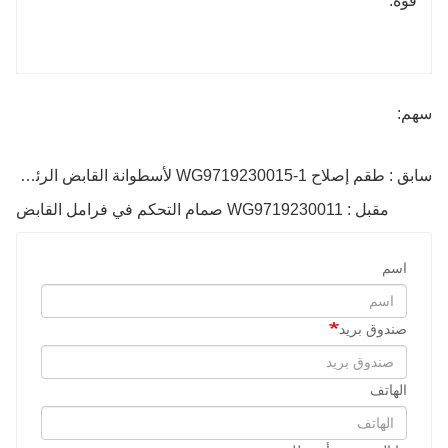
قوة.
سهم:
سابق : طقم إصلاح WG9719230015-1 لأسطوانة القابض الرئيسية
مقبل : WG9719230011 صمام التحكم في فرامل القابض
اسم
صندوق بريد
الهاتف