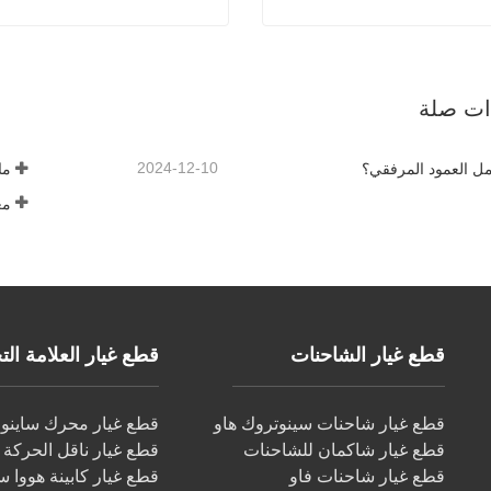
د التيار المتردد لأجزاء المحرك
المكبس VG1560037011
صل الآن
اتصل الآن
ذات صلة
2024-12-10
مل العمود المرفقي؟
ما
مع
قطع غيار الشاحنات
قطع غيار العلامة التجار
قطع غيار شاحنات سينوتروك هاو
قطع غيار محرك ساينو ت
قطع غيار شاكمان للشاحنات
قطع غيار ناقل الحركة س
قطع غيار شاحنات فاو
قطع غيار كابينة هووا س