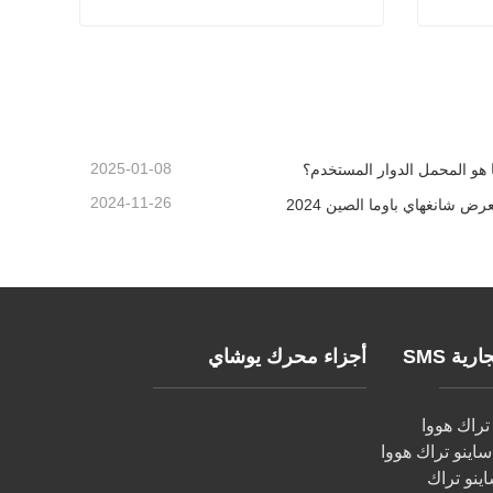
المولد من Weichai
اتصل الآن
2025-01-08
 هو المحمل الدوار المستخدم؟
2024-11-26
رض شانغهاي باوما الصين 2024
ية SMS
أجزاء محرك يوشاي
راك هووا
اينو تراك هووا
اينو تراك