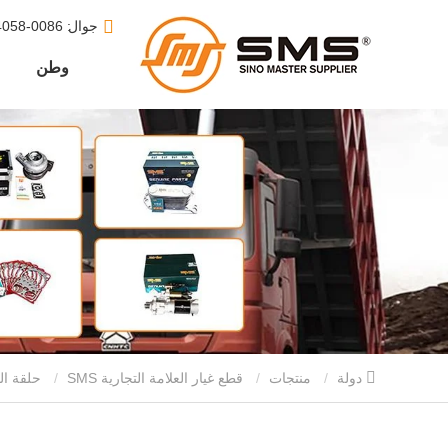
جوال
: 0086-15610164058
وطن
دولة
منتجات
قطع غيار العلامة التجارية SMS
حلقة المكبس