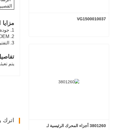
القصيرة-69
VG1500010037
مزايا ا
1. جودة عالية وبأسعار تنافسية.
2. OEM معيار الجودة، مع حياة عمل طويلة.
3. التفتيش قبل التسليم
VG1500010037
اتصل الآن
تفاصيل
يتم تعبئ
اترك ر
3801260 أجزاء المحرك الرئيسية لـ 