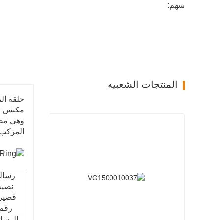
سهم:
المنتجات الشعبية
المركب). 
رسال
نصية
قصير
رقم
الرسا