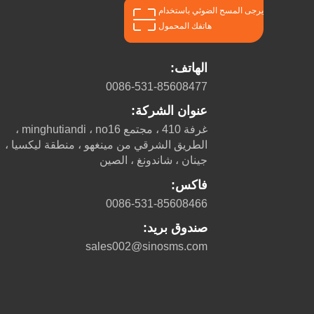
يرجى المسح الضوئي باستخدام
هاتفك المحمول
الهاتف:
0086-531-85608477
عنوان الشركة:
غرفة 410 ، مجتمع minghutiandi ، no16 ،
الطريق الشرقي من مينغهو ، منطقة ليكسيا ،
جينان ، شاندونغ ، الصين
فاكس:
0086-531-85608466
صندوق بريد:
sales002@sinosms.com