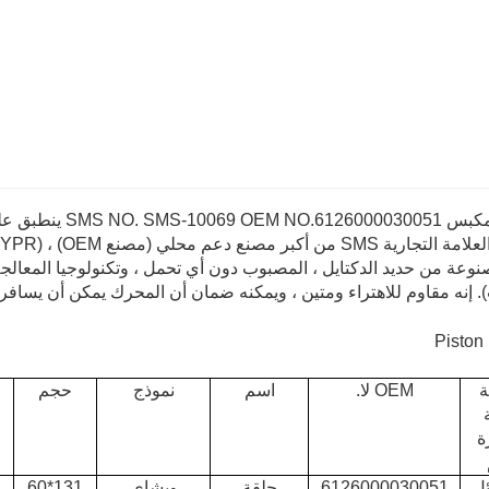
إنه مقاوم للاهتراء ومتين ، ويمكنه ضمان أن المحرك يمكن أن يسافر 100000 كم.
ة
OEM لا.
اسم
نموذج
حجم
ة
ئل
6126000030051
حلقة
ويشاي
131*60