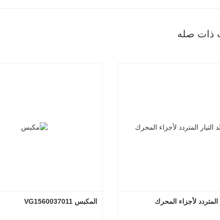
 ذات صله
ر المتردد لأجزاء المحرك
المكبس VG1560037011