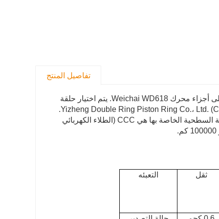
تفاصيل المنتج
حلقة المكبس SMS NO. SMS-10069 OEM NO.6126000030051 ينطبق على أجزاء محرك Weichai WD618. يتم اختيار حلقة
مكبس العلامة التجارية SMS من أكبر مصنع دعم محلي (مصنع OEM) ، Yizheng Double Ring Piston Ring Co.، Ltd. (CYPR).
وهي مصنوعة من حديد الدكتايل ، المصبوب دون أي تحمل ، وتكنولوجيا المعالجة السطحية الخاصة بها هي CCC (الطلاء الكهربائي
ثقل
التعبئه
0.6 كجم
حالة التصدير