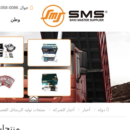
جوال
: 0086-15610164058
وطن
دولة
أخبار
أخبار الشركة
منتجات توليد الرسائل القصيرة 3
منتجات