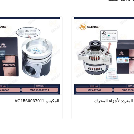
ر المتردد لأجزاء المحرك
المكبس VG1560037011
د التيار المتردد لأجزاء المحرك
المكبس VG1560037011