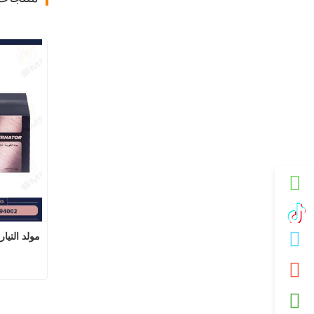
مولد التيا
مول