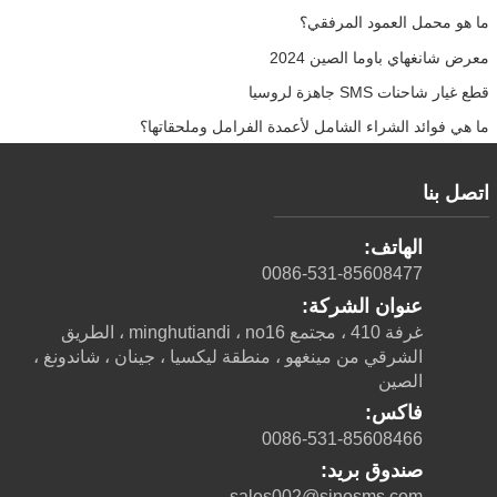
ما هو محمل العمود المرفقي؟
معرض شانغهاي باوما الصين 2024
قطع غيار شاحنات SMS جاهزة لروسيا
ما هي فوائد الشراء الشامل لأعمدة الفرامل وملحقاتها؟
اتصل بنا
الهاتف:
0086-531-85608477
عنوان الشركة:
غرفة 410 ، مجتمع minghutiandi ، no16 ، الطريق
الشرقي من مينغهو ، منطقة ليكسيا ، جينان ، شاندونغ ،
الصين
فاكس:
0086-531-85608466
صندوق بريد:
sales002@sinosms.com