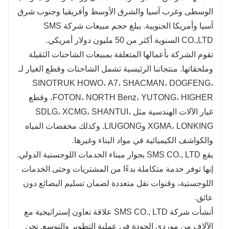
الوسطى وغرب آسيا والشرق الأوسط وأفريقيا وجنوب شرق
آسيا وأمريكا الجنوبية. يبلغ حجم مبيعات شركة SMS
CO.,LTD السنوية أكثر من 50 مليون دولار أمريكي.
تقوم الشركة بأعمالها المتعلقة بمبيعات الشاحنات الثقيلة
وملحقاتها. منتجاتنا الرئيسية تشمل الشاحنات وقطع الغيار لـ
SINOTRUK HOWO، A7، SHACMAN، DOGFENG،
FOTON، NORTH Benz، YUTONG، HIGHER، وقطع
غيار الآلات الهندسية مثل SDLG، XCMG، SHANTUI،
XGMA، LONKING وLIUGONG. وكذلك مخفضات المياه
والكواشف الكيميائية في مواد البناء وغيرها.
يقع SMS CO., LTD بجوار ميناء الخدمات اللوجستية الدولي.
إنها توفر خدمة متكاملة بدءًا من المشتريات وحتى الخدمات
اللوجستية، وقنوات نقل متعددة لضمان تسليم البضائع دون
عائق.
أنشأت شركة SMS CO., LTD علاقة تعاون إستراتيجية مع
الآلاف من موردي الجودة في عملية التطوير والتوسع. نحن