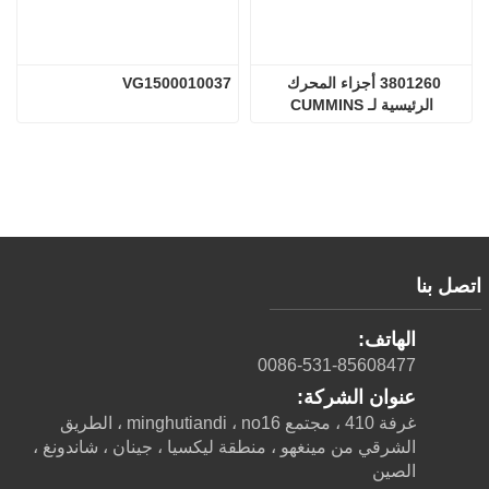
3801260 أجزاء المحرك 
VG1500010037
الرئيسية لـ CUMMINS
اتصل بنا
الهاتف:
0086-531-85608477
عنوان الشركة:
غرفة 410 ، مجتمع minghutiandi ، no16 ، الطريق
الشرقي من مينغهو ، منطقة ليكسيا ، جينان ، شاندونغ ،
الصين