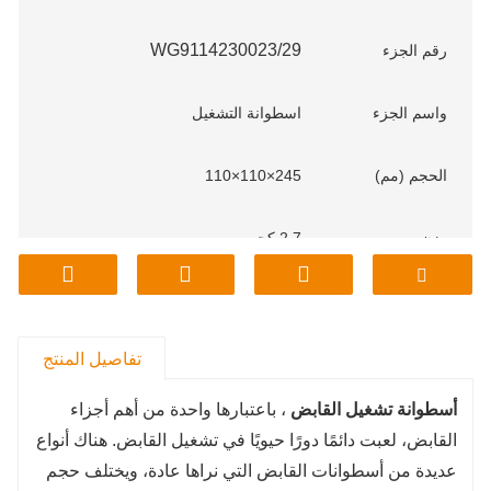
WG9114230023/29
رقم الجزء
واسم
الجزء
اسطوانة التشغيل
الحجم (مم)
245×110×110
وزن
2.7 كجم
م
نموذج
ساينو تراك
تفاصيل المنتج
أسطوانة تشغيل القابض
، باعتبارها واحدة من أهم أجزاء
القابض، لعبت دائمًا دورًا حيويًا في تشغيل القابض. هناك أنواع
عديدة من أسطوانات القابض التي نراها عادة، ويختلف حجم