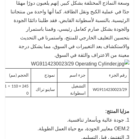
وسعة النماذج المختلفة بشكل كبير. إنهم يلعبون دورًا مهمًا
جدًا في عملية الكبح ونقل الطاقة. كما أنها واحدة من منتجاتنا
الرئيسية. بالنسبة لأسطوانة القابض، فقد طلبنا دائمًا الجودة
والجودة بشكل صارم كعامل رئيسي، وقمنا باستمرار
بتحسين التغليف الخارجي للمنتج، واستمرنا في التحديث
والاستكشاف بعد التغييرات في السوق، مما يشكل درجة
معينة من الاعتراف والثقة في السوق.
رقم الجزء
جزء اسم
نموذج
الحجم (مم)
×
التشغيل
245 × 110
11
WG9114230023/29
ساينو تراك
اسطوانة
0
مزايا المنتج:
1. جودة عالية وبأسعار تنافسية.
2.OEM معايير الجودة، مع حياة العمل الطويلة.
3. التفتيش قبل التسليم.