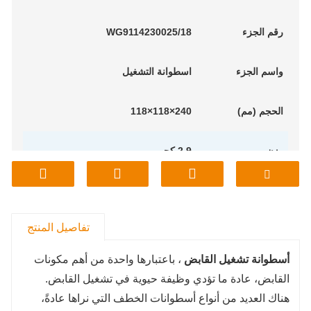
رقم الجزء
WG9114230025/18
واسم
الجزء
اسطوانة التشغيل
الحجم (مم)
240×118×118
وزن
2.9 كجم
م
نموذج
ساينو تراك
تفاصيل المنتج
أسطوانة تشغيل القابض
، باعتبارها واحدة من أهم مكونات
القابض، عادة ما تؤدي وظيفة حيوية في تشغيل القابض.
هناك العديد من أنواع أسطوانات الخطف التي نراها عادةً،