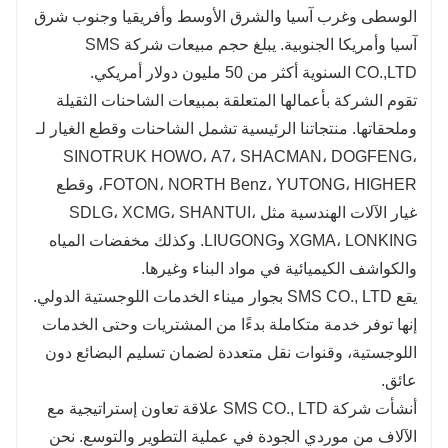
الوسطى وغرب آسيا والشرق الأوسط وأفريقيا وجنوب شرق
آسيا وأمريكا الجنوبية. يبلغ حجم مبيعات شركة SMS
CO.,LTD السنوية أكثر من 50 مليون دولار أمريكي.
تقوم الشركة بأعمالها المتعلقة بمبيعات الشاحنات الثقيلة
وملحقاتها. منتجاتنا الرئيسية تشمل الشاحنات وقطع الغيار لـ
SINOTRUK HOWO، A7، SHACMAN، DOGFENG،
FOTON، NORTH Benz، YUTONG، HIGHER، وقطع
غيار الآلات الهندسية مثل SDLG، XCMG، SHANTUI،
XGMA، LONKING وLIUGONG. وكذلك مخفضات المياه
والكواشف الكيميائية في مواد البناء وغيرها.
يقع SMS CO., LTD بجوار ميناء الخدمات اللوجستية الدولي.
إنها توفر خدمة متكاملة بدءًا من المشتريات وحتى الخدمات
اللوجستية، وقنوات نقل متعددة لضمان تسليم البضائع دون
عائق.
أنشأت شركة SMS CO., LTD علاقة تعاون إستراتيجية مع
الآلاف من موردي الجودة في عملية التطوير والتوسع. نحن