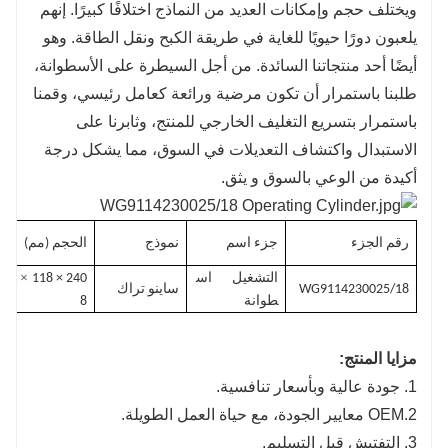
ويختلف حجم وإمكانات العديد من النماذج اختلافًا كبيرًا. إنهم
يلعبون دورًا حيويًا للغاية في طريقة الكبح ونقل الطاقة. وهو
أيضًا أحد منتجاتنا السائدة. من أجل السيطرة على الأسطوانة،
طلبنا باستمرار أن تكون مرضية ورائعة كعامل رئيسي، وقمنا
باستمرار بتسريع التغليف الخارجي للمنتج، وثابرنا على
الاستبدال واكتشاف التعديلات في السوق، مما يشكل درجة
أكيدة من الوعي بالسوق و يثق.
رقم الجزء
جزء اسم
نموذج
الحجم (مم)
×
التشغيل
اس
240 × 118
11
WG9114230025/18
ساينو تراك
طوانة
8
مزايا المنتج:
1. جودة عالية وبأسعار تنافسية.
2.OEM معايير الجودة، مع حياة العمل الطويلة.
3. التفتيش قبل التسليم.