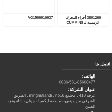
3801260 أجزاء المحرك 
VG1500010037
الرئيسية لـ CUMMINS
اتصل بنا
الهاتف:
0086-531-85608477
عنوان الشركة:
غرفة 410 ، مجتمع minghutiandi ، no16 ، الطريق
الشرقي من مينغهو ، منطقة ليكسيا ، جينان ، شاندونغ ،
الصين